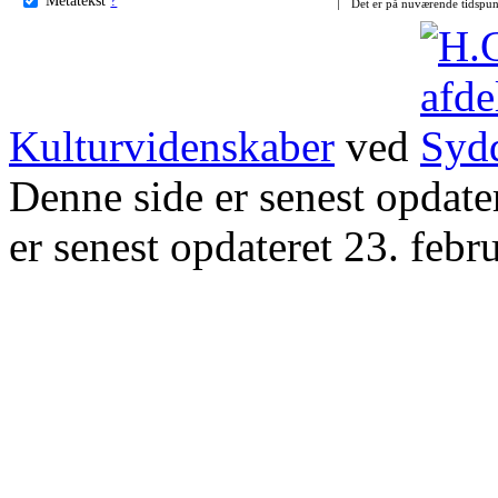
Det er på nuværende tidspun
Kulturvidenskaber
ved
Denne side er senest opdat
er senest opdateret 23. febr