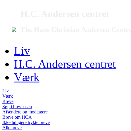
H.C. Andersen centret
The Hans Christian Andersen Centr
Liv
H.C. Andersen centret
Værk
Liv
Værk
Breve
Søg i brevbasen
Afsendere og modtagere
Breve om HCA
Ikke tidligere trykte breve
Alle breve