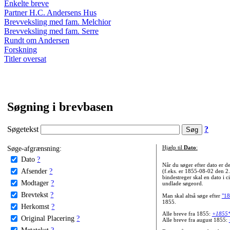
Enkelte breve
Partner H.C. Andersens Hus
Brevveksling med fam. Melchior
Brevveksling med fam. Serre
Rundt om Andersen
Forskning
Titler oversat
Søgning i brevbasen
Søgetekst
?
Søge-afgrænsning:
Hjælp til
Dato
:
Dato
?
Når du søger efter dato er
Afsender
?
(f.eks. er 1855-08-02 den 2
bindestreger skal en dato i c
Modtager
?
undlade søgeord.
Brevtekst
?
Man skal altså søge efter
"18
1855.
Herkomst
?
Alle breve fra 1855:
+1855
Original Placering
?
Alle breve fra august 1855:
Metatekst
?