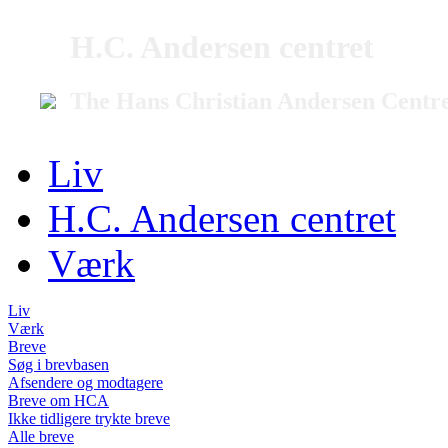
H.C. Andersen centret
The Hans Christian Andersen Centr
Liv
H.C. Andersen centret
Værk
Liv
Værk
Breve
Søg i brevbasen
Afsendere og modtagere
Breve om HCA
Ikke tidligere trykte breve
Alle breve