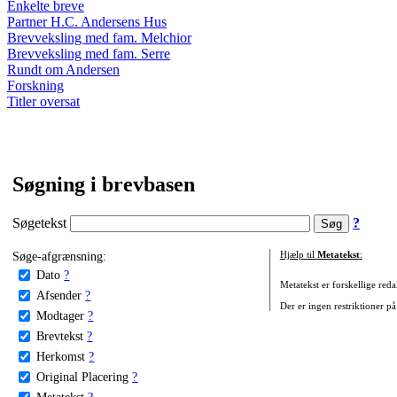
Enkelte breve
Partner H.C. Andersens Hus
Brevveksling med fam. Melchior
Brevveksling med fam. Serre
Rundt om Andersen
Forskning
Titler oversat
Søgning i brevbasen
Søgetekst
?
Søge-afgrænsning:
Hjælp til
Metatekst
:
Dato
?
Metatekst er forskellige reda
Afsender
?
Der er ingen restriktioner på
Modtager
?
Brevtekst
?
Herkomst
?
Original Placering
?
Metatekst
?