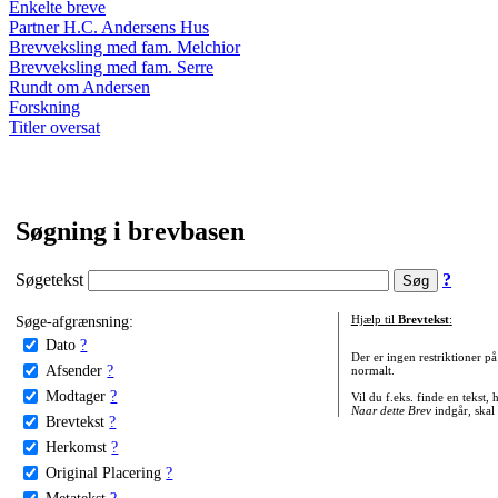
Enkelte breve
Partner H.C. Andersens Hus
Brevveksling med fam. Melchior
Brevveksling med fam. Serre
Rundt om Andersen
Forskning
Titler oversat
Søgning i brevbasen
Søgetekst
?
Søge-afgrænsning:
Hjælp til
Brevtekst
:
Dato
?
Der er ingen restriktioner p
Afsender
?
normalt.
Modtager
?
Vil du f.eks. finde en tekst,
Naar dette Brev
indgår, skal
Brevtekst
?
Herkomst
?
Original Placering
?
Metatekst
?