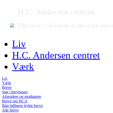
H.C. Andersen centret
The Hans Christian Andersen Centr
Liv
H.C. Andersen centret
Værk
Liv
Værk
Breve
Søg i brevbasen
Afsendere og modtagere
Breve om HCA
Ikke tidligere trykte breve
Alle breve