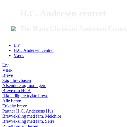
H.C. Andersen centret
The Hans Christian Andersen Centr
Liv
H.C. Andersen centret
Værk
Liv
Værk
Breve
Søg i brevbasen
Afsendere og modtagere
Breve om HCA
Ikke tidligere trykte breve
Alle breve
Enkelte breve
Partner H.C. Andersens Hus
Brevveksling med fam. Melchior
Brevveksling med fam. Serre
Rundt om Andersen