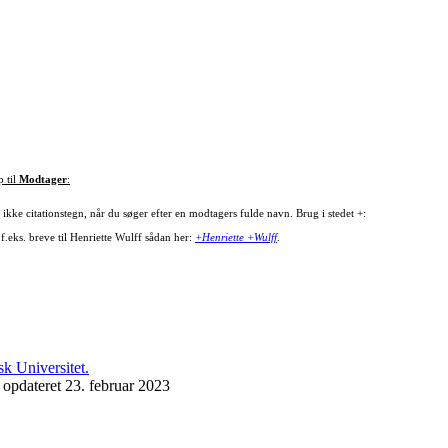
p til
Modtager
:
ikke citationstegn, når du søger efter en modtagers fulde navn. Brug i stedet +:
f.eks. breve til Henriette Wulff sådan her:
+Henriette +Wulff
.
 opdateret 23. februar 2023