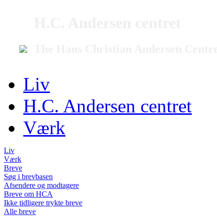
H.C. Andersen centret
The Hans Christian Andersen Centr
Liv
H.C. Andersen centret
Værk
Liv
Værk
Breve
Søg i brevbasen
Afsendere og modtagere
Breve om HCA
Ikke tidligere trykte breve
Alle breve