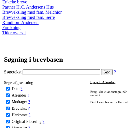
Enkelte breve
Partner H.C. Andersens Hus
Brevveksling med fam. Melchior
Brevveksling med fam. Serre
Rundt om Andersen
Forskning
Titler oversat
Søgning i brevbasen
Søgetekst
?
Søge-afgrænsning:
Hjælp til
Afsender
:
Dato
?
Brug ikke citationstegn, når
Afsender
?
stedet +:
Modtager
?
Find f.eks. breve fra Henrie
Brevtekst
?
Herkomst
?
Original Placering
?
Metatekst
?