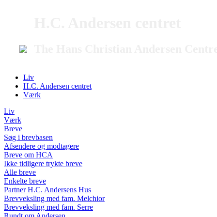
H.C. Andersen centret
The Hans Christian Andersen Centr
Liv
H.C. Andersen centret
Værk
Liv
Værk
Breve
Søg i brevbasen
Afsendere og modtagere
Breve om HCA
Ikke tidligere trykte breve
Alle breve
Enkelte breve
Partner H.C. Andersens Hus
Brevveksling med fam. Melchior
Brevveksling med fam. Serre
Rundt om Andersen