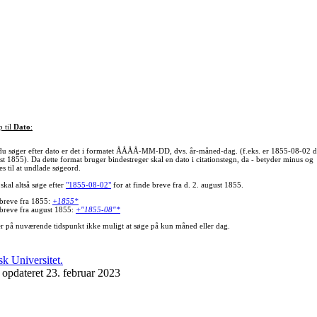
p til
Dato
:
du søger efter dato er det i formatet ÅÅÅÅ-MM-DD, dvs. år-måned-dag. (f.eks. er 1855-08-02 d
st 1855). Da dette format bruger bindestreger skal en dato i citationstegn, da - betyder minus og
s til at undlade søgeord.
skal altså søge efter
"1855-08-02"
for at finde breve fra d. 2. august 1855.
 breve fra 1855:
+1855*
 breve fra august 1855:
+"1855-08"*
er på nuværende tidspunkt ikke muligt at søge på kun måned eller dag.
 opdateret 23. februar 2023