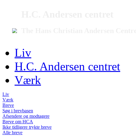
H.C. Andersen centret
The Hans Christian Andersen Centr
Liv
H.C. Andersen centret
Værk
Liv
Værk
Breve
Søg i brevbasen
Afsendere og modtagere
Breve om HCA
Ikke tidligere trykte breve
Alle breve