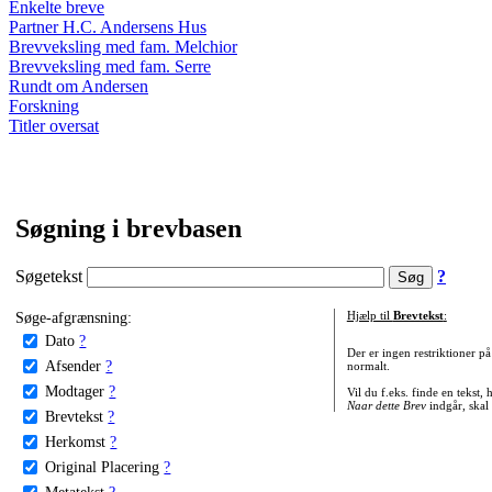
Enkelte breve
Partner H.C. Andersens Hus
Brevveksling med fam. Melchior
Brevveksling med fam. Serre
Rundt om Andersen
Forskning
Titler oversat
Søgning i brevbasen
Søgetekst
?
Søge-afgrænsning:
Hjælp til
Brevtekst
:
Dato
?
Der er ingen restriktioner p
Afsender
?
normalt.
Modtager
?
Vil du f.eks. finde en tekst,
Naar dette Brev
indgår, skal
Brevtekst
?
Herkomst
?
Original Placering
?
Metatekst
?