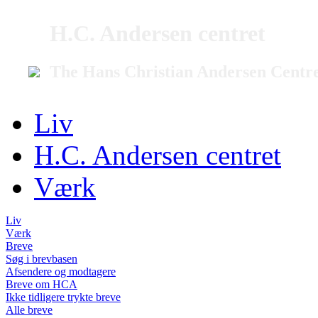
H.C. Andersen centret
The Hans Christian Andersen Centr
Liv
H.C. Andersen centret
Værk
Liv
Værk
Breve
Søg i brevbasen
Afsendere og modtagere
Breve om HCA
Ikke tidligere trykte breve
Alle breve