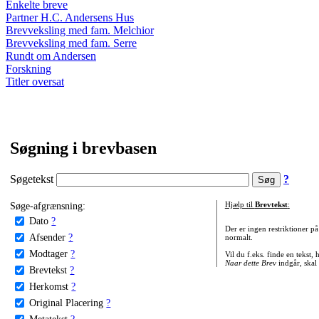
Enkelte breve
Partner H.C. Andersens Hus
Brevveksling med fam. Melchior
Brevveksling med fam. Serre
Rundt om Andersen
Forskning
Titler oversat
Søgning i brevbasen
Søgetekst
?
Søge-afgrænsning:
Hjælp til
Brevtekst
:
Dato
?
Der er ingen restriktioner p
Afsender
?
normalt.
Modtager
?
Vil du f.eks. finde en tekst,
Naar dette Brev
indgår, skal
Brevtekst
?
Herkomst
?
Original Placering
?
Metatekst
?