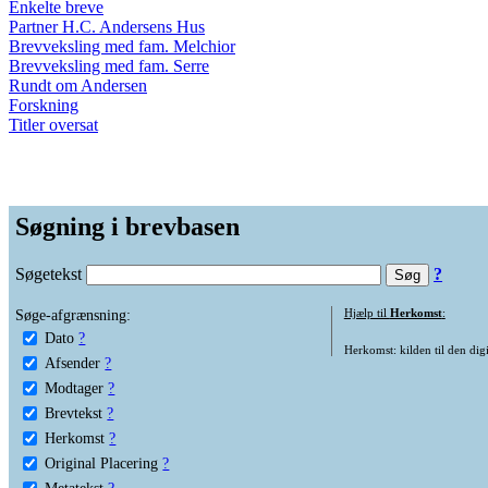
Enkelte breve
Partner H.C. Andersens Hus
Brevveksling med fam. Melchior
Brevveksling med fam. Serre
Rundt om Andersen
Forskning
Titler oversat
Søgning i brevbasen
Søgetekst
?
Søge-afgrænsning:
Hjælp til
Herkomst
:
Dato
?
Herkomst: kilden til den digi
Afsender
?
Modtager
?
Brevtekst
?
Herkomst
?
Original Placering
?
Metatekst
?