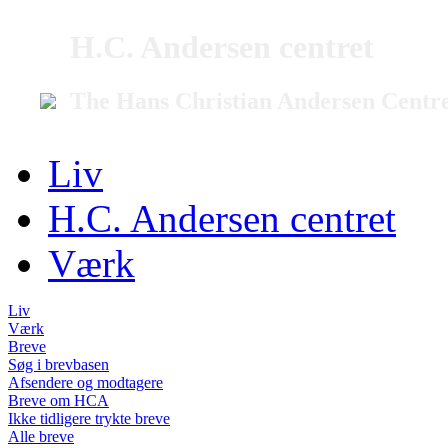
H.C. Andersen centret
The Hans Christian Andersen Centr
Liv
H.C. Andersen centret
Værk
Liv
Værk
Breve
Søg i brevbasen
Afsendere og modtagere
Breve om HCA
Ikke tidligere trykte breve
Alle breve