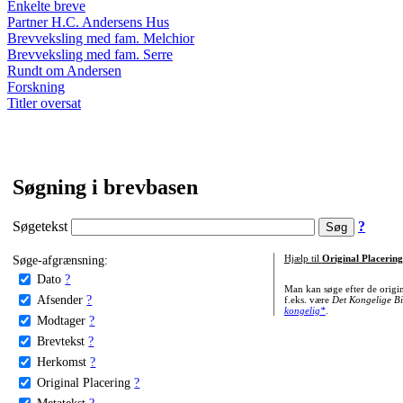
Enkelte breve
Partner H.C. Andersens Hus
Brevveksling med fam. Melchior
Brevveksling med fam. Serre
Rundt om Andersen
Forskning
Titler oversat
Søgning i brevbasen
Søgetekst
?
Søge-afgrænsning:
Hjælp til
Original Placering
Dato
?
Man kan søge efter de origi
Afsender
?
f.eks. være
Det Kongelige Bi
kongelig*
.
Modtager
?
Brevtekst
?
Herkomst
?
Original Placering
?
Metatekst
?