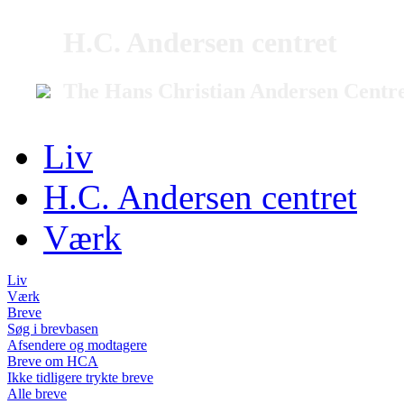
H.C. Andersen centret
The Hans Christian Andersen Centr
Liv
H.C. Andersen centret
Værk
Liv
Værk
Breve
Søg i brevbasen
Afsendere og modtagere
Breve om HCA
Ikke tidligere trykte breve
Alle breve