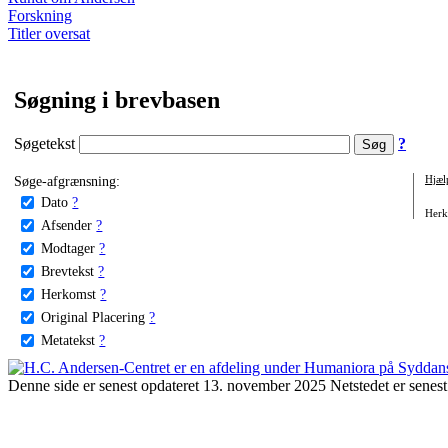
Forskning
Titler oversat
Søgning i brevbasen
Søgetekst
?
Søge-afgrænsning:
Hjæl
Dato
?
Herko
Afsender
?
Modtager
?
Brevtekst
?
Herkomst
?
Original Placering
?
Metatekst
?
Denne side er senest opdateret 13. november 2025 Netstedet er senest