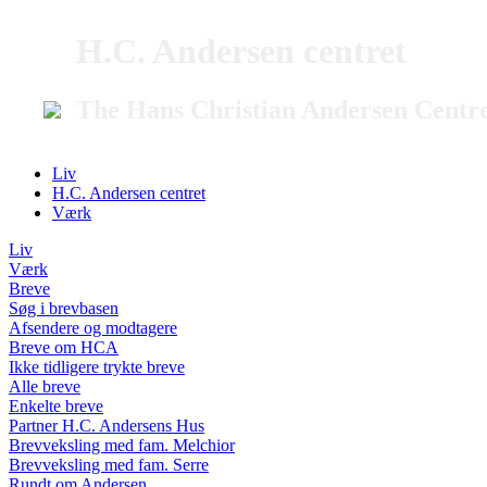
H.C. Andersen centret
The Hans Christian Andersen Centr
Liv
H.C. Andersen centret
Værk
Liv
Værk
Breve
Søg i brevbasen
Afsendere og modtagere
Breve om HCA
Ikke tidligere trykte breve
Alle breve
Enkelte breve
Partner H.C. Andersens Hus
Brevveksling med fam. Melchior
Brevveksling med fam. Serre
Rundt om Andersen