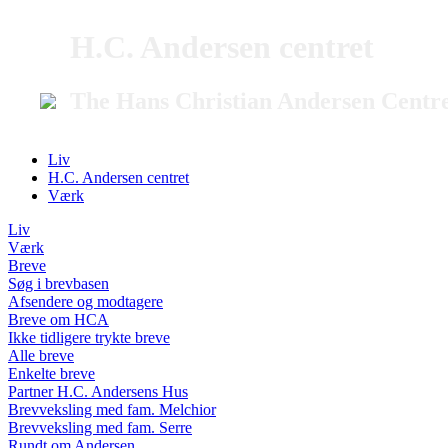
H.C. Andersen centret
The Hans Christian Andersen Centr
Liv
H.C. Andersen centret
Værk
Liv
Værk
Breve
Søg i brevbasen
Afsendere og modtagere
Breve om HCA
Ikke tidligere trykte breve
Alle breve
Enkelte breve
Partner H.C. Andersens Hus
Brevveksling med fam. Melchior
Brevveksling med fam. Serre
Rundt om Andersen