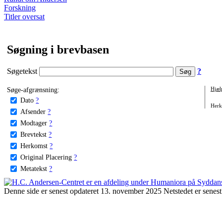
Forskning
Titler oversat
Søgning i brevbasen
Søgetekst
?
Søge-afgrænsning:
Hjæl
Dato
?
Herko
Afsender
?
Modtager
?
Brevtekst
?
Herkomst
?
Original Placering
?
Metatekst
?
Denne side er senest opdateret 13. november 2025 Netstedet er senest