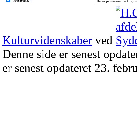
Det er på nuværende tidspun
Kulturvidenskaber
ved
Denne side er senest opdat
er senest opdateret 23. febr