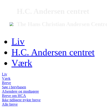
H.C. Andersen centret
The Hans Christian Andersen Centr
Liv
H.C. Andersen centret
Værk
Liv
Værk
Breve
Søg i brevbasen
Afsendere og modtagere
Breve om HCA
Ikke tidligere trykte breve
Alle breve