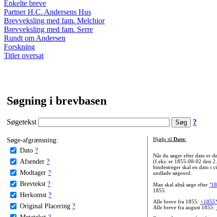
Enkelte breve
Partner H.C. Andersens Hus
Brevveksling med fam. Melchior
Brevveksling med fam. Serre
Rundt om Andersen
Forskning
Titler oversat
Søgning i brevbasen
Søgetekst
?
Søge-afgrænsning:
Hjælp til
Dato
:
Dato
?
Når du søger efter dato er
Afsender
?
(f.eks. er 1855-08-02 den 2
bindestreger skal en dato i c
Modtager
?
undlade søgeord.
Brevtekst
?
Man skal altså søge efter
"18
1855.
Herkomst
?
Alle breve fra 1855:
+1855
Original Placering
?
Alle breve fra august 1855:
Metatekst
?