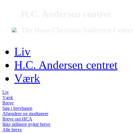
H.C. Andersen centret
The Hans Christian Andersen Centr
Liv
H.C. Andersen centret
Værk
Liv
Værk
Breve
Søg i brevbasen
Afsendere og modtagere
Breve om HCA
Ikke tidligere trykte breve
Alle breve