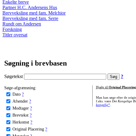
Enkelte breve
Partner H.C. Andersens Hus
Brevveksling med fam. Melchior
Brevveksling med fam. Serre
Rundt om Andersen
Forskning
Titler oversat
Søgning i brevbasen
Søgetekst
?
Søge-afgrænsning:
Hjælp til
Original Placering
Dato
?
Man kan søge efter de origi
Afsender
?
f.eks. være
Det Kongelige Bi
kongelig*
.
Modtager
?
Brevtekst
?
Herkomst
?
Original Placering
?
Metatekst
?