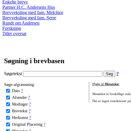
Enkelte breve
Partner H.C. Andersens Hus
Brevveksling med fam. Melchior
Brevveksling med fam. Serre
Rundt om Andersen
Forskning
Titler oversat
Søgning i brevbasen
Søgetekst
?
Søge-afgrænsning:
Hjælp til
Metatekst
:
Dato
?
Metatekst er forskellige reda
Afsender
?
Der er ingen restriktioner på
Modtager
?
Brevtekst
?
Herkomst
?
Original Placering
?
Metatekst
?