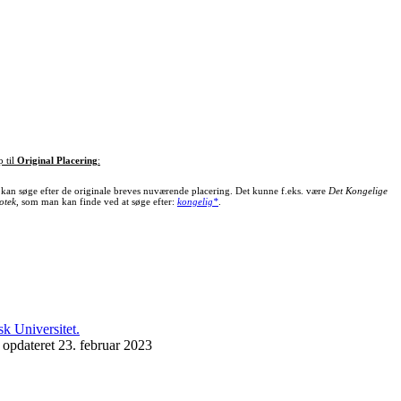
p til
Original Placering
:
kan søge efter de originale breves nuværende placering. Det kunne f.eks. være
Det Kongelige
otek
, som man kan finde ved at søge efter:
kongelig*
.
 opdateret 23. februar 2023