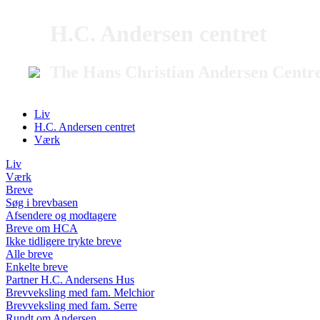
H.C. Andersen centret
The Hans Christian Andersen Centr
Liv
H.C. Andersen centret
Værk
Liv
Værk
Breve
Søg i brevbasen
Afsendere og modtagere
Breve om HCA
Ikke tidligere trykte breve
Alle breve
Enkelte breve
Partner H.C. Andersens Hus
Brevveksling med fam. Melchior
Brevveksling med fam. Serre
Rundt om Andersen