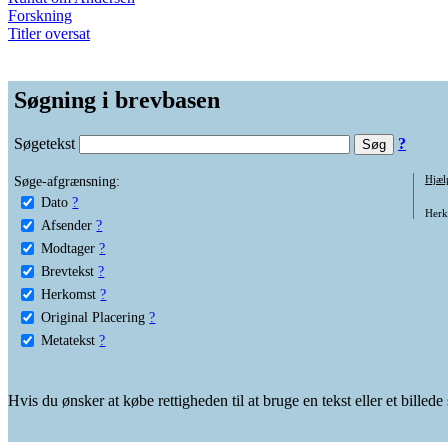
Forskning
Titler oversat
Søgning i brevbasen
Søgetekst
?
Søge-afgrænsning:
Hjæl
Dato
?
Herko
Afsender
?
Modtager
?
Brevtekst
?
Herkomst
?
Original Placering
?
Metatekst
?
Hvis du ønsker at købe rettigheden til at bruge en tekst eller et billed