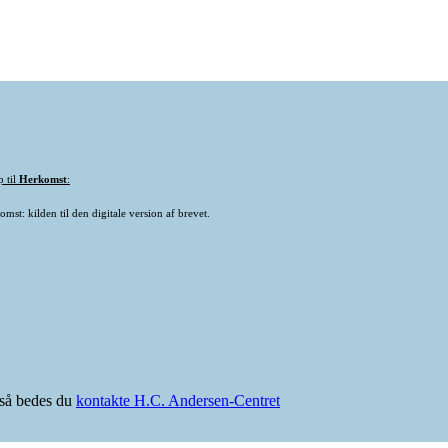
p til
Herkomst
:
mst: kilden til den digitale version af brevet.
e så bedes du
kontakte H.C. Andersen-Centret