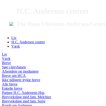
H.C. Andersen centret
The Hans Christian Andersen Centr
Liv
H.C. Andersen centret
Værk
Liv
Værk
Breve
Søg i brevbasen
Afsendere og modtagere
Breve om HCA
Ikke tidligere trykte breve
Alle breve
Enkelte breve
Partner H.C. Andersens Hus
Brevveksling med fam. Melchior
Brevveksling med fam. Serre
Rundt om Andersen