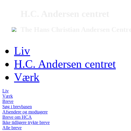
H.C. Andersen centret
The Hans Christian Andersen Centr
Liv
H.C. Andersen centret
Værk
Liv
Værk
Breve
Søg i brevbasen
Afsendere og modtagere
Breve om HCA
Ikke tidligere trykte breve
Alle breve