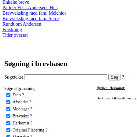
Enkelte breve
Partner H.C. Andersens Hus
Brevveksling med fam. Melchior
Brevveksling med fam. Serre
Rundt om Andersen
Forskning
Titler oversat
Søgning i brevbasen
Søgetekst
?
Søge-afgrænsning:
Hjælp til
Herkomst
:
Dato
?
Herkomst: kilden til den digi
Afsender
?
Modtager
?
Brevtekst
?
Herkomst
?
Original Placering
?
Metatekst
?