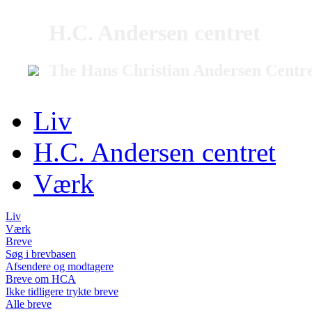
H.C. Andersen centret
The Hans Christian Andersen Centr
Liv
H.C. Andersen centret
Værk
Liv
Værk
Breve
Søg i brevbasen
Afsendere og modtagere
Breve om HCA
Ikke tidligere trykte breve
Alle breve