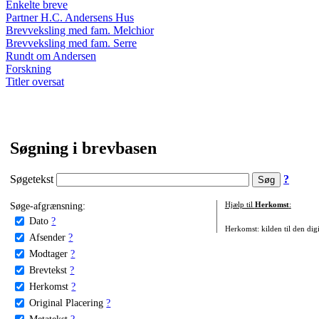
Enkelte breve
Partner H.C. Andersens Hus
Brevveksling med fam. Melchior
Brevveksling med fam. Serre
Rundt om Andersen
Forskning
Titler oversat
Søgning i brevbasen
Søgetekst
?
Søge-afgrænsning:
Hjælp til
Herkomst
:
Dato
?
Herkomst: kilden til den digi
Afsender
?
Modtager
?
Brevtekst
?
Herkomst
?
Original Placering
?
Metatekst
?