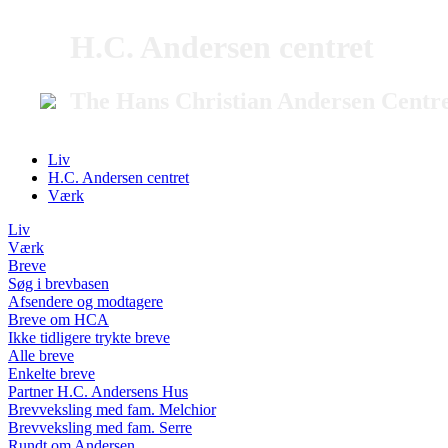
H.C. Andersen centret
The Hans Christian Andersen Centr
Liv
H.C. Andersen centret
Værk
Liv
Værk
Breve
Søg i brevbasen
Afsendere og modtagere
Breve om HCA
Ikke tidligere trykte breve
Alle breve
Enkelte breve
Partner H.C. Andersens Hus
Brevveksling med fam. Melchior
Brevveksling med fam. Serre
Rundt om Andersen