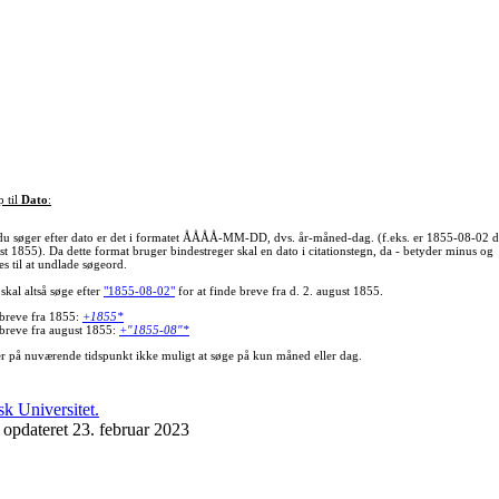
p til
Dato
:
du søger efter dato er det i formatet ÅÅÅÅ-MM-DD, dvs. år-måned-dag. (f.eks. er 1855-08-02 d
st 1855). Da dette format bruger bindestreger skal en dato i citationstegn, da - betyder minus og
s til at undlade søgeord.
skal altså søge efter
"1855-08-02"
for at finde breve fra d. 2. august 1855.
 breve fra 1855:
+1855*
 breve fra august 1855:
+"1855-08"*
er på nuværende tidspunkt ikke muligt at søge på kun måned eller dag.
 opdateret 23. februar 2023