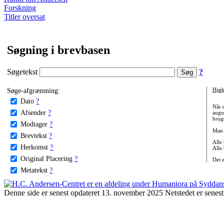
Forskning
Titler oversat
Søgning i brevbasen
Søgetekst
?
Søge-afgrænsning:
Hjæl
Dato
?
Når 
Afsender
?
augu
bruge
Modtager
?
Man 
Brevtekst
?
Alle
Herkomst
?
Alle
Original Placering
?
Det 
Metatekst
?
Denne side er senest opdateret 13. november 2025 Netstedet er senest