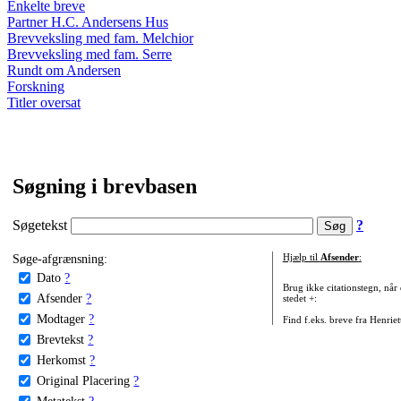
Enkelte breve
Partner H.C. Andersens Hus
Brevveksling med fam. Melchior
Brevveksling med fam. Serre
Rundt om Andersen
Forskning
Titler oversat
Søgning i brevbasen
Søgetekst
?
Søge-afgrænsning:
Hjælp til
Afsender
:
Dato
?
Brug ikke citationstegn, når
Afsender
?
stedet +:
Modtager
?
Find f.eks. breve fra Henrie
Brevtekst
?
Herkomst
?
Original Placering
?
Metatekst
?