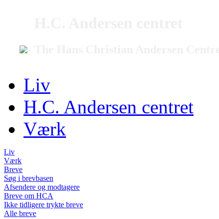
H.C. Andersen centret
The Hans Christian Andersen Centr
Liv
H.C. Andersen centret
Værk
Liv
Værk
Breve
Søg i brevbasen
Afsendere og modtagere
Breve om HCA
Ikke tidligere trykte breve
Alle breve