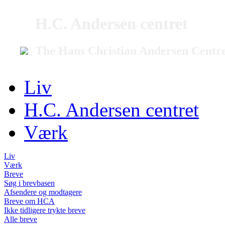
H.C. Andersen centret
The Hans Christian Andersen Centr
Liv
H.C. Andersen centret
Værk
Liv
Værk
Breve
Søg i brevbasen
Afsendere og modtagere
Breve om HCA
Ikke tidligere trykte breve
Alle breve