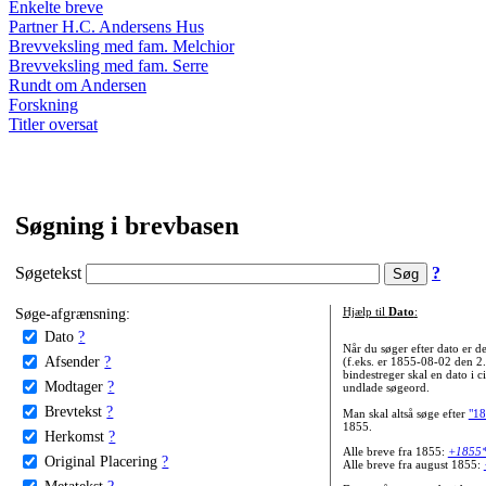
Enkelte breve
Partner H.C. Andersens Hus
Brevveksling med fam. Melchior
Brevveksling med fam. Serre
Rundt om Andersen
Forskning
Titler oversat
Søgning i brevbasen
Søgetekst
?
Søge-afgrænsning:
Hjælp til
Dato
:
Dato
?
Når du søger efter dato er
Afsender
?
(f.eks. er 1855-08-02 den 2
bindestreger skal en dato i c
Modtager
?
undlade søgeord.
Brevtekst
?
Man skal altså søge efter
"18
1855.
Herkomst
?
Alle breve fra 1855:
+1855
Original Placering
?
Alle breve fra august 1855:
Metatekst
?