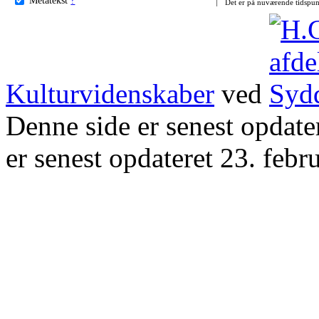
Det er på nuværende tidspun
Kulturvidenskaber
ved
Denne side er senest opdat
er senest opdateret 23. febr