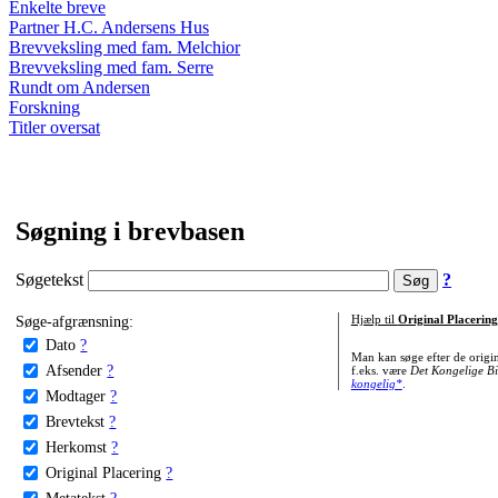
Enkelte breve
Partner H.C. Andersens Hus
Brevveksling med fam. Melchior
Brevveksling med fam. Serre
Rundt om Andersen
Forskning
Titler oversat
Søgning i brevbasen
Søgetekst
?
Søge-afgrænsning:
Hjælp til
Original Placering
Dato
?
Man kan søge efter de origi
Afsender
?
f.eks. være
Det Kongelige Bi
kongelig*
.
Modtager
?
Brevtekst
?
Herkomst
?
Original Placering
?
Metatekst
?