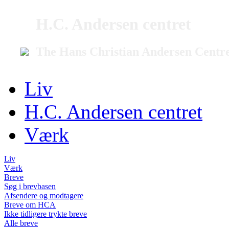
H.C. Andersen centret
The Hans Christian Andersen Centr
Liv
H.C. Andersen centret
Værk
Liv
Værk
Breve
Søg i brevbasen
Afsendere og modtagere
Breve om HCA
Ikke tidligere trykte breve
Alle breve