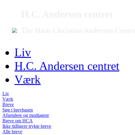
H.C. Andersen centret
The Hans Christian Andersen Centr
Liv
H.C. Andersen centret
Værk
Liv
Værk
Breve
Søg i brevbasen
Afsendere og modtagere
Breve om HCA
Ikke tidligere trykte breve
Alle breve