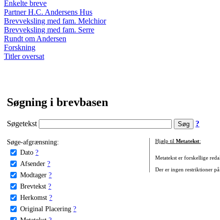
Enkelte breve
Partner H.C. Andersens Hus
Brevveksling med fam. Melchior
Brevveksling med fam. Serre
Rundt om Andersen
Forskning
Titler oversat
Søgning i brevbasen
Søgetekst
?
Søge-afgrænsning:
Hjælp til
Metatekst
:
Dato
?
Metatekst er forskellige reda
Afsender
?
Der er ingen restriktioner på
Modtager
?
Brevtekst
?
Herkomst
?
Original Placering
?
Metatekst
?