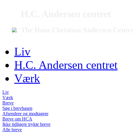
H.C. Andersen centret
The Hans Christian Andersen Centr
Liv
H.C. Andersen centret
Værk
Liv
Værk
Breve
Søg i brevbasen
Afsendere og modtagere
Breve om HCA
Ikke tidligere trykte breve
Alle breve