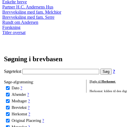
Enkelte breve
Partner H.C. Andersens Hus
Brevveksling med fam. Melchior
Brevveksling med fam. Serre
Rundt om Andersen
Forskning
Titler oversat
Søgning i brevbasen
Søgetekst
?
Søge-afgrænsning:
Hjælp til
Herkomst
:
Dato
?
Herkomst: kilden til den digi
Afsender
?
Modtager
?
Brevtekst
?
Herkomst
?
Original Placering
?
Metatekst
?