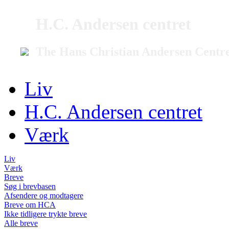
H.C. Andersen centret
The Hans Christian Andersen Centr
Liv
H.C. Andersen centret
Værk
Liv
Værk
Breve
Søg i brevbasen
Afsendere og modtagere
Breve om HCA
Ikke tidligere trykte breve
Alle breve