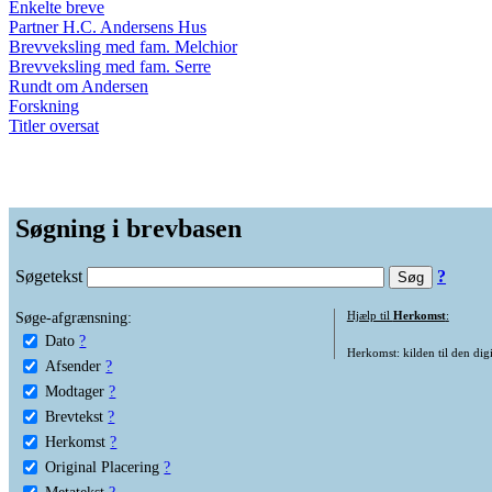
Enkelte breve
Partner H.C. Andersens Hus
Brevveksling med fam. Melchior
Brevveksling med fam. Serre
Rundt om Andersen
Forskning
Titler oversat
Søgning i brevbasen
Søgetekst
?
Søge-afgrænsning:
Hjælp til
Herkomst
:
Dato
?
Herkomst: kilden til den digi
Afsender
?
Modtager
?
Brevtekst
?
Herkomst
?
Original Placering
?
Metatekst
?