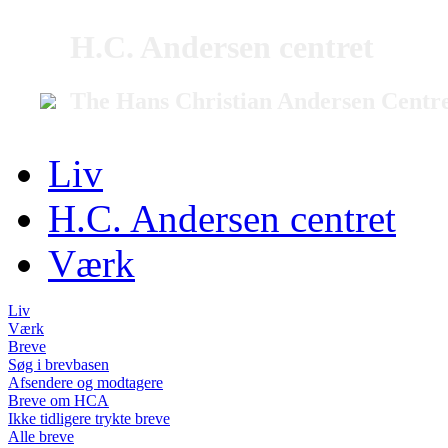
H.C. Andersen centret
The Hans Christian Andersen Centr
Liv
H.C. Andersen centret
Værk
Liv
Værk
Breve
Søg i brevbasen
Afsendere og modtagere
Breve om HCA
Ikke tidligere trykte breve
Alle breve