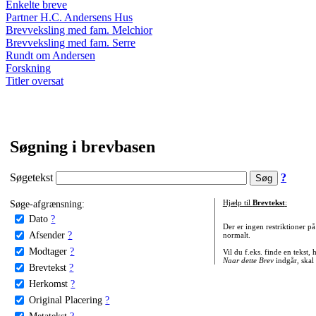
Enkelte breve
Partner H.C. Andersens Hus
Brevveksling med fam. Melchior
Brevveksling med fam. Serre
Rundt om Andersen
Forskning
Titler oversat
Søgning i brevbasen
Søgetekst
?
Søge-afgrænsning:
Hjælp til
Brevtekst
:
Dato
?
Der er ingen restriktioner p
Afsender
?
normalt.
Modtager
?
Vil du f.eks. finde en tekst,
Naar dette Brev
indgår, skal
Brevtekst
?
Herkomst
?
Original Placering
?
Metatekst
?