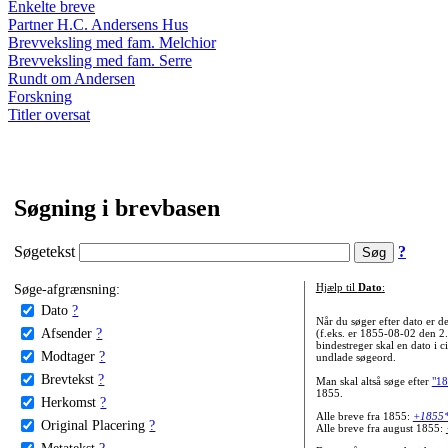
Enkelte breve
Partner H.C. Andersens Hus
Brevveksling med fam. Melchior
Brevveksling med fam. Serre
Rundt om Andersen
Forskning
Titler oversat
Søgning i brevbasen
Søgetekst
?
Søge-afgrænsning:
Hjælp til
Dato
:
Dato
?
Når du søger efter dato er
Afsender
?
(f.eks. er 1855-08-02 den 2
bindestreger skal en dato i c
Modtager
?
undlade søgeord.
Brevtekst
?
Man skal altså søge efter
"18
1855.
Herkomst
?
Alle breve fra 1855:
+1855
Original Placering
?
Alle breve fra august 1855:
Metatekst
?