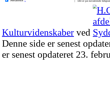
Det er på nuværende tidspun
Kulturvidenskaber
ved
Denne side er senest opdat
er senest opdateret 23. febr