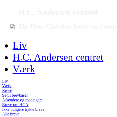
H.C. Andersen centret
The Hans Christian Andersen Centr
Liv
H.C. Andersen centret
Værk
Liv
Værk
Breve
Søg i brevbasen
Afsendere og modtagere
Breve om HCA
Ikke tidligere trykte breve
Alle breve