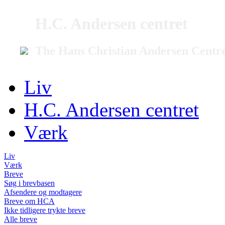
H.C. Andersen centret
The Hans Christian Andersen Centr
Liv
H.C. Andersen centret
Værk
Liv
Værk
Breve
Søg i brevbasen
Afsendere og modtagere
Breve om HCA
Ikke tidligere trykte breve
Alle breve