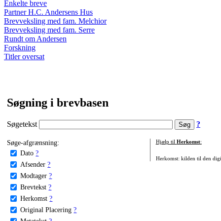
Enkelte breve
Partner H.C. Andersens Hus
Brevveksling med fam. Melchior
Brevveksling med fam. Serre
Rundt om Andersen
Forskning
Titler oversat
Søgning i brevbasen
Søgetekst
?
Søge-afgrænsning:
Hjælp til
Herkomst
:
Dato
?
Herkomst: kilden til den digi
Afsender
?
Modtager
?
Brevtekst
?
Herkomst
?
Original Placering
?
Metatekst
?