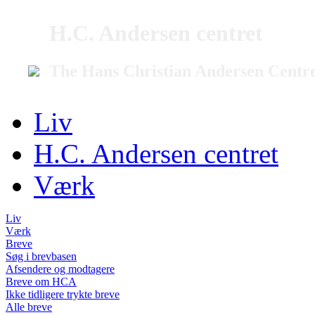
H.C. Andersen centret
The Hans Christian Andersen Centr
Liv
H.C. Andersen centret
Værk
Liv
Værk
Breve
Søg i brevbasen
Afsendere og modtagere
Breve om HCA
Ikke tidligere trykte breve
Alle breve