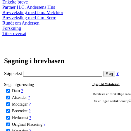
Enkelte breve
Partner H.C. Andersens Hus
Brevveksling med fam. Melchior
Brevveksling med fam. Serre
Rundt om Andersen
Forskning
Titler oversat
Søgning i brevbasen
Søgetekst
?
Søge-afgrænsning:
Hjælp til
Metatekst
:
Dato
?
Metatekst er forskellige reda
Afsender
?
Der er ingen restriktioner på
Modtager
?
Brevtekst
?
Herkomst
?
Original Placering
?
Metatekst
?