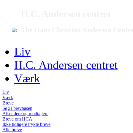
H.C. Andersen centret
The Hans Christian Andersen Centr
Liv
H.C. Andersen centret
Værk
Liv
Værk
Breve
Søg i brevbasen
Afsendere og modtagere
Breve om HCA
Ikke tidligere trykte breve
Alle breve