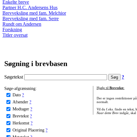
Enkelte breve
Partner H.C. Andersens Hus
Brevveksling med fam. Melchior
Brevveksling med fam. Serre
Rundt om Andersen
Forskning
Titler oversat
Søgning i brevbasen
Søgetekst
?
Søge-afgrænsning:
Hjælp til
Brevtekst
:
Dato
?
Der er ingen restriktioner p
Afsender
?
normalt.
Modtager
?
Vil du f.eks. finde en tekst,
Naar dette Brev
indgår, skal
Brevtekst
?
Herkomst
?
Original Placering
?
Metatekst
?