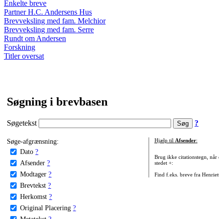
Enkelte breve
Partner H.C. Andersens Hus
Brevveksling med fam. Melchior
Brevveksling med fam. Serre
Rundt om Andersen
Forskning
Titler oversat
Søgning i brevbasen
Søgetekst
?
Søge-afgrænsning:
Hjælp til
Afsender
:
Dato
?
Brug ikke citationstegn, når
Afsender
?
stedet +:
Modtager
?
Find f.eks. breve fra Henrie
Brevtekst
?
Herkomst
?
Original Placering
?
Metatekst
?