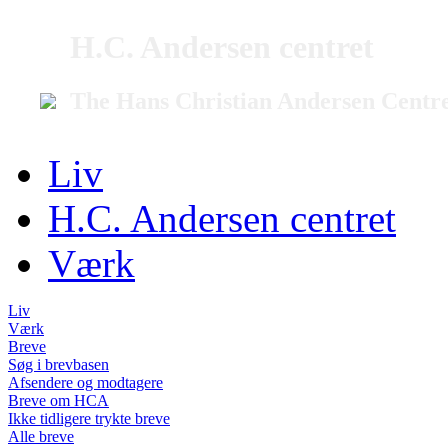
H.C. Andersen centret
The Hans Christian Andersen Centr
Liv
H.C. Andersen centret
Værk
Liv
Værk
Breve
Søg i brevbasen
Afsendere og modtagere
Breve om HCA
Ikke tidligere trykte breve
Alle breve