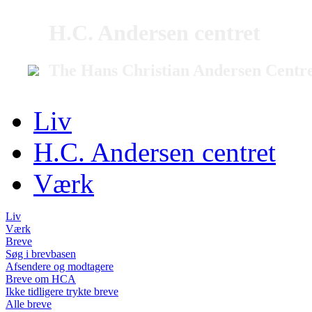
H.C. Andersen centret
The Hans Christian Andersen Centr
Liv
H.C. Andersen centret
Værk
Liv
Værk
Breve
Søg i brevbasen
Afsendere og modtagere
Breve om HCA
Ikke tidligere trykte breve
Alle breve