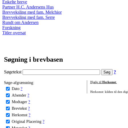
Enkelte breve
Partner H.C. Andersens Hus
Brevveksling med fam. Melchior
Brevveksling med fam. Serre
Rundt om Andersen
Forskning
Titler oversat
Søgning i brevbasen
Søgetekst
?
Søge-afgrænsning:
Hjælp til
Herkomst
:
Dato
?
Herkomst: kilden til den digi
Afsender
?
Modtager
?
Brevtekst
?
Herkomst
?
Original Placering
?
Metatekst
?