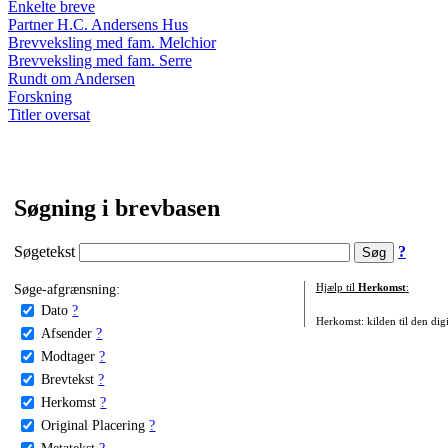
Enkelte breve
Partner H.C. Andersens Hus
Brevveksling med fam. Melchior
Brevveksling med fam. Serre
Rundt om Andersen
Forskning
Titler oversat
Søgning i brevbasen
Søgetekst
?
Søge-afgrænsning:
Hjælp til
Herkomst
:
Dato
?
Herkomst: kilden til den digi
Afsender
?
Modtager
?
Brevtekst
?
Herkomst
?
Original Placering
?
Metatekst
?