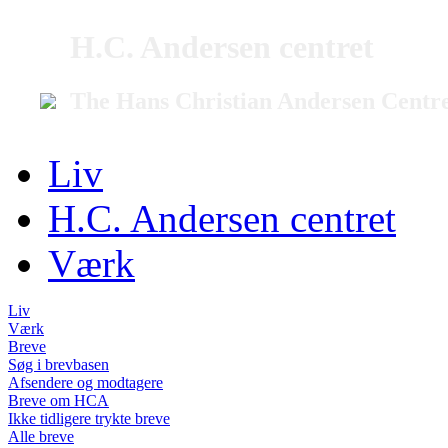
H.C. Andersen centret
The Hans Christian Andersen Centr
Liv
H.C. Andersen centret
Værk
Liv
Værk
Breve
Søg i brevbasen
Afsendere og modtagere
Breve om HCA
Ikke tidligere trykte breve
Alle breve