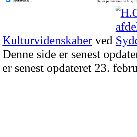
Det er på nuværende tidspun
Kulturvidenskaber
ved
Denne side er senest opdat
er senest opdateret 23. febr