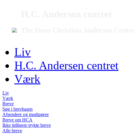
H.C. Andersen centret
The Hans Christian Andersen Centr
Liv
H.C. Andersen centret
Værk
Liv
Værk
Breve
Søg i brevbasen
Afsendere og modtagere
Breve om HCA
Ikke tidligere trykte breve
Alle breve