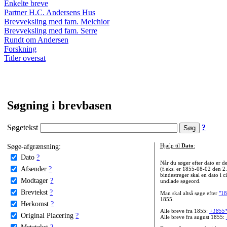
Enkelte breve
Partner H.C. Andersens Hus
Brevveksling med fam. Melchior
Brevveksling med fam. Serre
Rundt om Andersen
Forskning
Titler oversat
Søgning i brevbasen
Søgetekst
?
Søge-afgrænsning:
Hjælp til
Dato
:
Dato
?
Når du søger efter dato er
Afsender
?
(f.eks. er 1855-08-02 den 2
bindestreger skal en dato i c
Modtager
?
undlade søgeord.
Brevtekst
?
Man skal altså søge efter
"18
1855.
Herkomst
?
Alle breve fra 1855:
+1855
Original Placering
?
Alle breve fra august 1855:
Metatekst
?