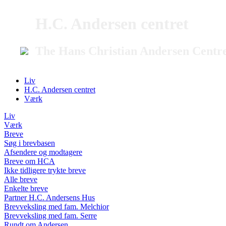
H.C. Andersen centret
The Hans Christian Andersen Centr
Liv
H.C. Andersen centret
Værk
Liv
Værk
Breve
Søg i brevbasen
Afsendere og modtagere
Breve om HCA
Ikke tidligere trykte breve
Alle breve
Enkelte breve
Partner H.C. Andersens Hus
Brevveksling med fam. Melchior
Brevveksling med fam. Serre
Rundt om Andersen