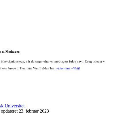
p til
Modtager
:
ikke citationstegn, når du søger efter en modtagers fulde navn. Brug i stedet +:
f.eks. breve til Henriette Wulff sådan her:
+Henriette +Wulff
.
 opdateret 23. februar 2023