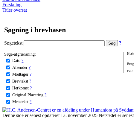
Forskning
Titler oversat
Søgning i brevbasen
Søgetekst
?
Søge-afgrænsning:
Hjæl
Dato
?
Brug 
Afsender
?
Find 
Modtager
?
Brevtekst
?
Herkomst
?
Original Placering
?
Metatekst
?
Denne side er senest opdateret 13. november 2025 Netstedet er senest