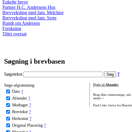
Enkelte breve
Partner H.C. Andersens Hus
Brevveksling med fam. Melchior
Brevveksling med fam. Serre
Rundt om Andersen
Forskning
Titler oversat
Søgning i brevbasen
Søgetekst
?
Søge-afgrænsning:
Hjælp til
Afsender
:
Dato
?
Brug ikke citationstegn, når
Afsender
?
stedet +:
Modtager
?
Find f.eks. breve fra Henrie
Brevtekst
?
Herkomst
?
Original Placering
?
Metatekst
?