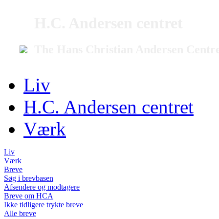
H.C. Andersen centret
The Hans Christian Andersen Centr
Liv
H.C. Andersen centret
Værk
Liv
Værk
Breve
Søg i brevbasen
Afsendere og modtagere
Breve om HCA
Ikke tidligere trykte breve
Alle breve