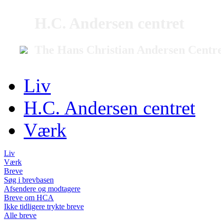
H.C. Andersen centret
The Hans Christian Andersen Centr
Liv
H.C. Andersen centret
Værk
Liv
Værk
Breve
Søg i brevbasen
Afsendere og modtagere
Breve om HCA
Ikke tidligere trykte breve
Alle breve