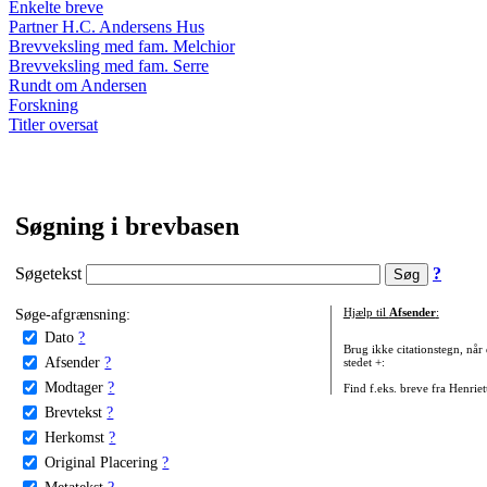
Enkelte breve
Partner H.C. Andersens Hus
Brevveksling med fam. Melchior
Brevveksling med fam. Serre
Rundt om Andersen
Forskning
Titler oversat
Søgning i brevbasen
Søgetekst
?
Søge-afgrænsning:
Hjælp til
Afsender
:
Dato
?
Brug ikke citationstegn, når
Afsender
?
stedet +:
Modtager
?
Find f.eks. breve fra Henrie
Brevtekst
?
Herkomst
?
Original Placering
?
Metatekst
?