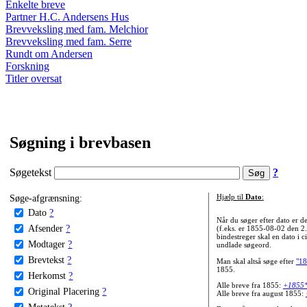
Enkelte breve
Partner H.C. Andersens Hus
Brevveksling med fam. Melchior
Brevveksling med fam. Serre
Rundt om Andersen
Forskning
Titler oversat
Søgning i brevbasen
Søgetekst
?
Søge-afgrænsning:
Hjælp til
Dato
:
Dato
?
Når du søger efter dato er
Afsender
?
(f.eks. er 1855-08-02 den 2
bindestreger skal en dato i c
Modtager
?
undlade søgeord.
Brevtekst
?
Man skal altså søge efter
"18
1855.
Herkomst
?
Alle breve fra 1855:
+1855
Original Placering
?
Alle breve fra august 1855:
Metatekst
?