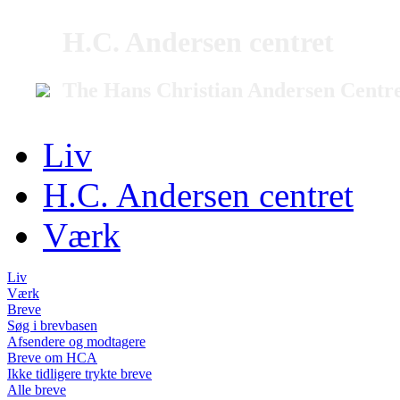
H.C. Andersen centret
The Hans Christian Andersen Centr
Liv
H.C. Andersen centret
Værk
Liv
Værk
Breve
Søg i brevbasen
Afsendere og modtagere
Breve om HCA
Ikke tidligere trykte breve
Alle breve