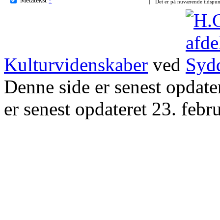
Det er på nuværende tidspun
Kulturvidenskaber
ved
Denne side er senest opdat
er senest opdateret 23. febr