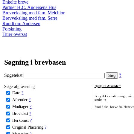
Enkelte breve
Partner H.C. Andersens Hus
Brevveksling med fam. Melchior
Brevveksling med fam. Serre
Rundt om Andersen
Forskning
Titler oversat
Søgning i brevbasen
Søgetekst
?
Søge-afgrænsning:
Hjælp til
Afsender
:
Dato
?
Brug ikke citationstegn, når
Afsender
?
stedet +:
Modtager
?
Find f.eks. breve fra Henrie
Brevtekst
?
Herkomst
?
Original Placering
?
Metatekst
?