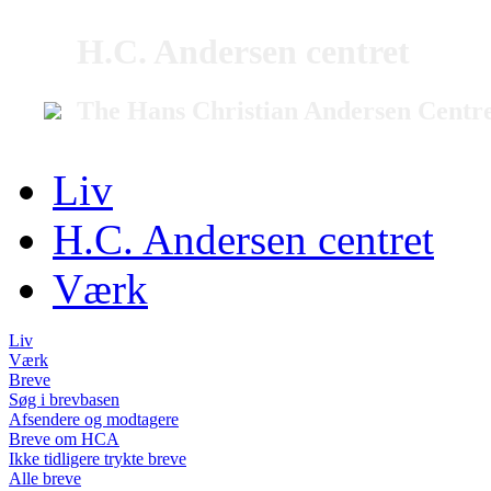
H.C. Andersen centret
The Hans Christian Andersen Centr
Liv
H.C. Andersen centret
Værk
Liv
Værk
Breve
Søg i brevbasen
Afsendere og modtagere
Breve om HCA
Ikke tidligere trykte breve
Alle breve