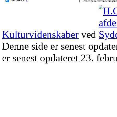
Det er på nuværende tidspun
Kulturvidenskaber
ved
Denne side er senest opdat
er senest opdateret 23. febr