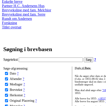
Enkelte breve
Partner H.C. Andersens Hus
Brevveksling med fam. Melchior
Brevveksling med fam. Serre
Rundt om Andersen
Forskning
Titler oversat
Søgning i brevbasen
Søgetekst
?
Søge-afgrænsning:
Hjælp til
Dato
:
Dato
?
Når du søger efter dato er
Afsender
?
(f.eks. er 1855-08-02 den 2
bindestreger skal en dato i c
Modtager
?
undlade søgeord.
Brevtekst
?
Man skal altså søge efter
"18
1855.
Herkomst
?
Alle breve fra 1855:
+1855
Original Placering
?
Alle breve fra august 1855:
Metatekst
?