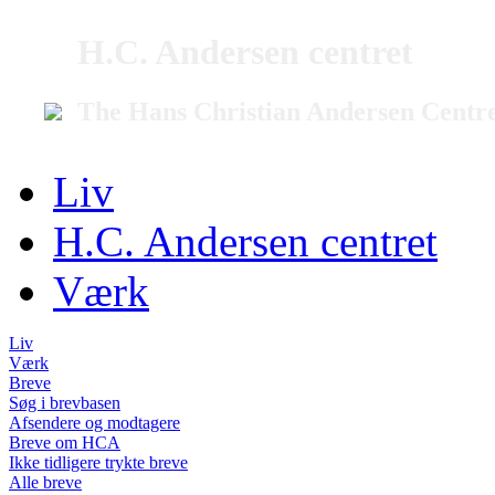
H.C. Andersen centret
The Hans Christian Andersen Centr
Liv
H.C. Andersen centret
Værk
Liv
Værk
Breve
Søg i brevbasen
Afsendere og modtagere
Breve om HCA
Ikke tidligere trykte breve
Alle breve