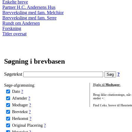
Enkelte breve
Partner H.C. Andersens Hus
Brevveksling med fam. Melchior
Brevveksling med fam. Serre
Rundt om Andersen
Forskning
Titler oversat
Søgning i brevbasen
Søgetekst
?
Søge-afgrænsning:
Hjælp til
Modtager
:
Dato
?
Brug ikke citationstegn, når
Afsender
?
stedet +:
Modtager
?
Find f.eks. breve til Henriet
Brevtekst
?
Herkomst
?
Original Placering
?
Metatekst
?