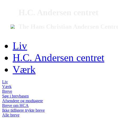
H.C. Andersen centret
The Hans Christian Andersen Centr
Liv
H.C. Andersen centret
Værk
Liv
Værk
Breve
Søg i brevbasen
Afsendere og modtagere
Breve om HCA
Ikke tidligere trykte breve
Alle breve