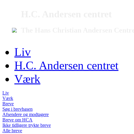
H.C. Andersen centret
The Hans Christian Andersen Centr
Liv
H.C. Andersen centret
Værk
Liv
Værk
Breve
Søg i brevbasen
Afsendere og modtagere
Breve om HCA
Ikke tidligere trykte breve
Alle breve