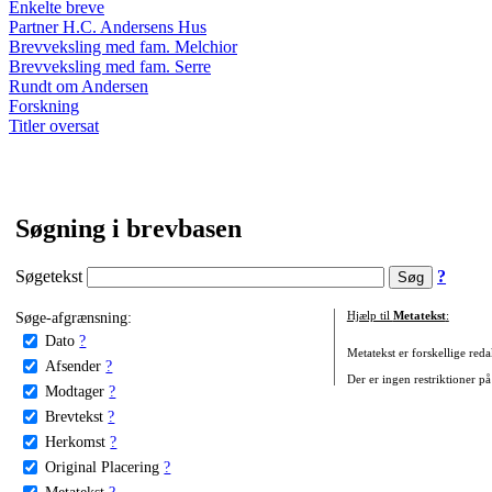
Enkelte breve
Partner H.C. Andersens Hus
Brevveksling med fam. Melchior
Brevveksling med fam. Serre
Rundt om Andersen
Forskning
Titler oversat
Søgning i brevbasen
Søgetekst
?
Søge-afgrænsning:
Hjælp til
Metatekst
:
Dato
?
Metatekst er forskellige reda
Afsender
?
Der er ingen restriktioner på
Modtager
?
Brevtekst
?
Herkomst
?
Original Placering
?
Metatekst
?