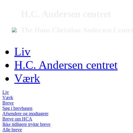
H.C. Andersen centret
The Hans Christian Andersen Centr
Liv
H.C. Andersen centret
Værk
Liv
Værk
Breve
Søg i brevbasen
Afsendere og modtagere
Breve om HCA
Ikke tidligere trykte breve
Alle breve