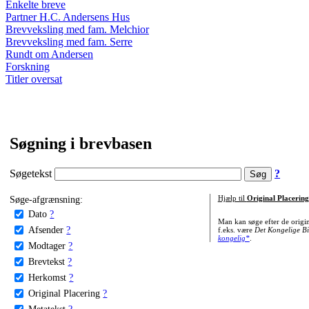
Enkelte breve
Partner H.C. Andersens Hus
Brevveksling med fam. Melchior
Brevveksling med fam. Serre
Rundt om Andersen
Forskning
Titler oversat
Søgning i brevbasen
Søgetekst
?
Søge-afgrænsning:
Hjælp til
Original Placering
Dato
?
Man kan søge efter de origi
Afsender
?
f.eks. være
Det Kongelige Bi
kongelig*
.
Modtager
?
Brevtekst
?
Herkomst
?
Original Placering
?
Metatekst
?