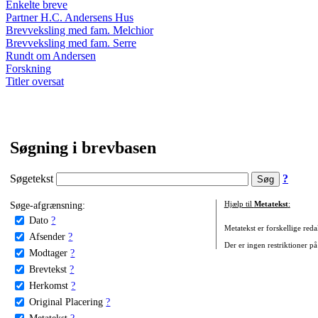
Enkelte breve
Partner H.C. Andersens Hus
Brevveksling med fam. Melchior
Brevveksling med fam. Serre
Rundt om Andersen
Forskning
Titler oversat
Søgning i brevbasen
Søgetekst
?
Søge-afgrænsning:
Hjælp til
Metatekst
:
Dato
?
Metatekst er forskellige reda
Afsender
?
Der er ingen restriktioner på
Modtager
?
Brevtekst
?
Herkomst
?
Original Placering
?
Metatekst
?