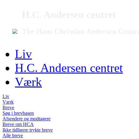
H.C. Andersen centret
The Hans Christian Andersen Centr
Liv
H.C. Andersen centret
Værk
Liv
Værk
Breve
Søg i brevbasen
Afsendere og modtagere
Breve om HCA
Ikke tidligere trykte breve
Alle breve