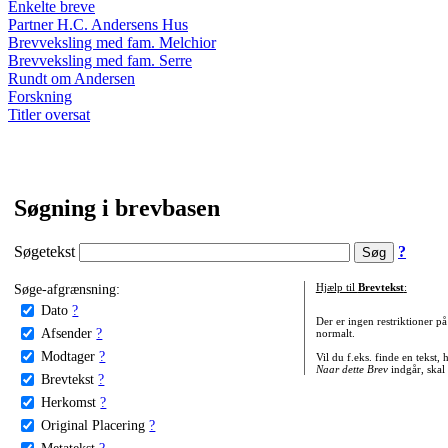
Enkelte breve
Partner H.C. Andersens Hus
Brevveksling med fam. Melchior
Brevveksling med fam. Serre
Rundt om Andersen
Forskning
Titler oversat
Søgning i brevbasen
Søgetekst
?
Søge-afgrænsning:
Hjælp til
Brevtekst
:
Dato
?
Der er ingen restriktioner p
Afsender
?
normalt.
Modtager
?
Vil du f.eks. finde en tekst,
Naar dette Brev
indgår, skal
Brevtekst
?
Herkomst
?
Original Placering
?
Metatekst
?