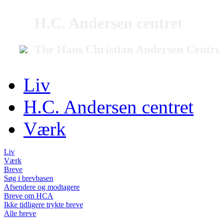
H.C. Andersen centret
The Hans Christian Andersen Centr
Liv
H.C. Andersen centret
Værk
Liv
Værk
Breve
Søg i brevbasen
Afsendere og modtagere
Breve om HCA
Ikke tidligere trykte breve
Alle breve