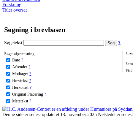
Forskning
Titler oversat
Søgning i brevbasen
Søgetekst
?
Søge-afgrænsning:
Hjæl
Dato
?
Brug 
Afsender
?
Find
Modtager
?
Brevtekst
?
Herkomst
?
Original Placering
?
Metatekst
?
Denne side er senest opdateret 13. november 2025 Netstedet er senest