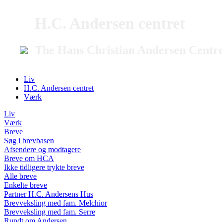
H.C. Andersen centret
The Hans Christian Andersen Centr
Liv
H.C. Andersen centret
Værk
Liv
Værk
Breve
Søg i brevbasen
Afsendere og modtagere
Breve om HCA
Ikke tidligere trykte breve
Alle breve
Enkelte breve
Partner H.C. Andersens Hus
Brevveksling med fam. Melchior
Brevveksling med fam. Serre
Rundt om Andersen