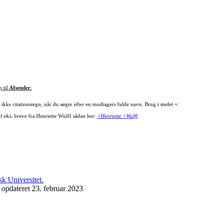
p til
Afsender
:
ikke citationstegn, når du søger efter en modtagers fulde navn. Brug i stedet +:
 f.eks. breve fra Henriette Wulff sådan her:
+Henriette +Wulff
.
 opdateret 23. februar 2023