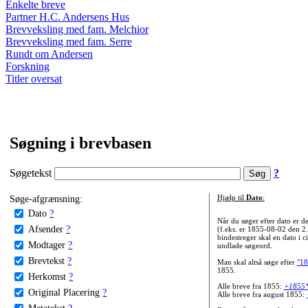
Enkelte breve
Partner H.C. Andersens Hus
Brevveksling med fam. Melchior
Brevveksling med fam. Serre
Rundt om Andersen
Forskning
Titler oversat
Søgning i brevbasen
Søgetekst
?
Søge-afgrænsning:
Hjælp til
Dato
:
Dato
?
Når du søger efter dato er
Afsender
?
(f.eks. er 1855-08-02 den 2
bindestreger skal en dato i c
Modtager
?
undlade søgeord.
Brevtekst
?
Man skal altså søge efter
"18
1855.
Herkomst
?
Alle breve fra 1855:
+1855
Original Placering
?
Alle breve fra august 1855:
Metatekst
?