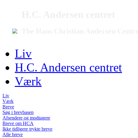
H.C. Andersen centret
The Hans Christian Andersen Centr
Liv
H.C. Andersen centret
Værk
Liv
Værk
Breve
Søg i brevbasen
Afsendere og modtagere
Breve om HCA
Ikke tidligere trykte breve
Alle breve