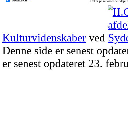
Det er på nuværende tidspun
Kulturvidenskaber
ved
Denne side er senest opdat
er senest opdateret 23. febr