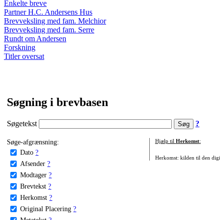
Enkelte breve
Partner H.C. Andersens Hus
Brevveksling med fam. Melchior
Brevveksling med fam. Serre
Rundt om Andersen
Forskning
Titler oversat
Søgning i brevbasen
Søgetekst
?
Søge-afgrænsning:
Hjælp til
Herkomst
:
Dato
?
Herkomst: kilden til den digi
Afsender
?
Modtager
?
Brevtekst
?
Herkomst
?
Original Placering
?
Metatekst
?