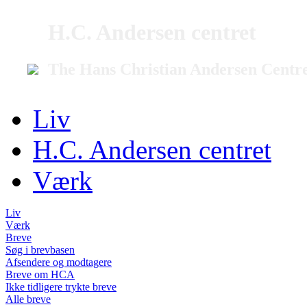
H.C. Andersen centret
The Hans Christian Andersen Centr
Liv
H.C. Andersen centret
Værk
Liv
Værk
Breve
Søg i brevbasen
Afsendere og modtagere
Breve om HCA
Ikke tidligere trykte breve
Alle breve