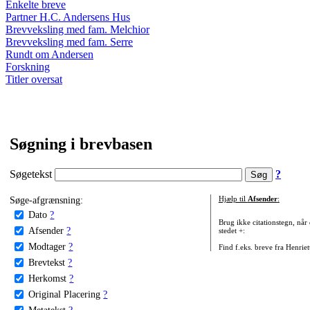
Enkelte breve
Partner H.C. Andersens Hus
Brevveksling med fam. Melchior
Brevveksling med fam. Serre
Rundt om Andersen
Forskning
Titler oversat
Søgning i brevbasen
Søgetekst
?
Søge-afgrænsning:
Hjælp til
Afsender
:
Dato
?
Brug ikke citationstegn, når
Afsender
?
stedet +:
Modtager
?
Find f.eks. breve fra Henrie
Brevtekst
?
Herkomst
?
Original Placering
?
Metatekst
?