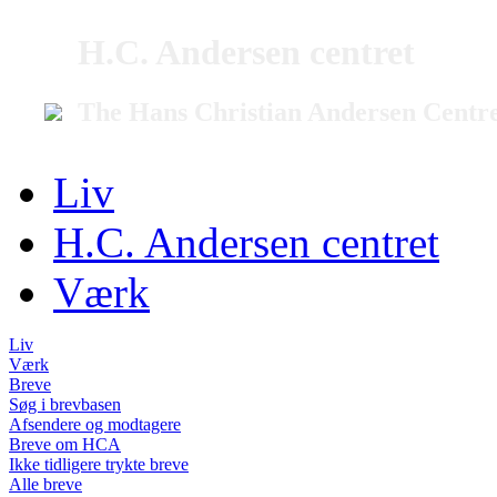
H.C. Andersen centret
The Hans Christian Andersen Centr
Liv
H.C. Andersen centret
Værk
Liv
Værk
Breve
Søg i brevbasen
Afsendere og modtagere
Breve om HCA
Ikke tidligere trykte breve
Alle breve